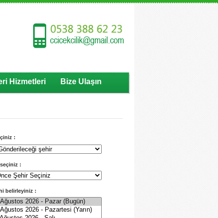
ri Hizmetleri
Bize Ulaşın
eçiniz :
 seçiniz :
hi belirleyiniz :