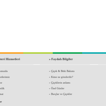
teri Hizmetleri
» Faydalı Bilgiler
ımızda
»
Çiçek & Bitki Bakımı
etlerimiz
»
Kime ne gönderilir?
me
»
Çiçeklerin anlamı
nlik
»
Özel Günler
mat
»
Burçlar ve Çiçekler
ır