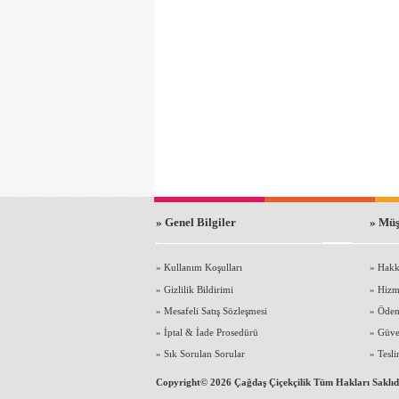
» Genel Bilgiler
» Müş
»
Kullanım Koşulları
»
Hakk
»
Gizlilik Bildirimi
»
Hizm
»
Mesafeli Satış Sözleşmesi
»
Öde
»
İptal & İade Prosedürü
»
Güve
»
Sık Sorulan Sorular
»
Tesli
Copyright© 2026 Çağdaş Çiçekçilik Tüm Hakları Saklıd