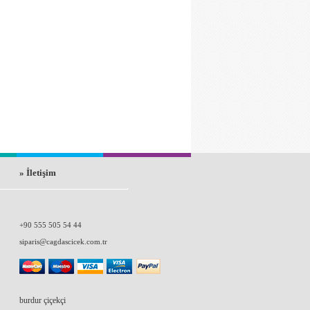
» İletişim
+90 555 505 54 44
siparis@cagdascicek.com.tr
burdur çiçekçi