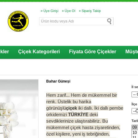
» Üye Girişi
» Üye Ol
» Sipariş Takip
kler
Çiçek Kategorileri
Fiyata Göre Çiçekler
Müşte
Bahar Güneşi
İl s
Hem zarif... Hem de mükemmel bir
renk. Üstelik bu harika
İlçe
görünüşlü
çiçek
iki dallı. İki dallı pembe
orkidemizi
TÜRKİYE
deki
sevdiklerinize ulaştırabiliriz. Bu
Tari
mükemmel çiçek hasta ziyaretinden,
özel kişilere, yeni iş tebriğinden,